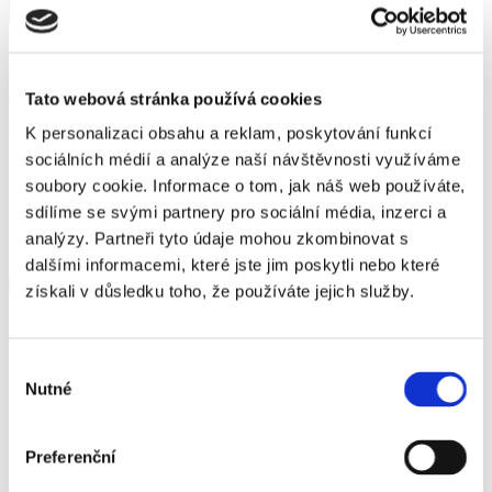
2. března 2026
POMÁHÁME CHOVATELŮM SNIŽOVAT NÁKLADY NA
Tato webová stránka používá cookies
KRMENÍ
K personalizaci obsahu a reklam, poskytování funkcí
sociálních médií a analýze naší návštěvnosti využíváme
provádíme komplexní rozbory objemných krmiv vzorky měříme suchou
cestou na nejspolehlivějším přístroji FOSS NIRS hodnoty měření zasíláme k
soubory cookie. Informace o tom, jak náš web používáte,
vyhodnocení do Dairyland Laboratories pro potřebu úpravy krmných
[…]
sdílíme se svými partnery pro sociální média, inzerci a
Do you like it?
0
analýzy. Partneři tyto údaje mohou zkombinovat s
Číst víc
dalšími informacemi, které jste jim poskytli nebo které
4. prosince 2025
získali v důsledku toho, že používáte jejich služby.
PF2026
Výběr
Našim zákazníkům přejeme vše nejlepší, hlavně hodně zdraví, spokojenosti,
pracovních úspěchů v roce 2026 a těšíme se na další spolupráci. Kolektiv
Nutné
souhlasu
Centrální laboratoře.
Do you like it?
0
Číst víc
Preferenční
7. srpna 2025