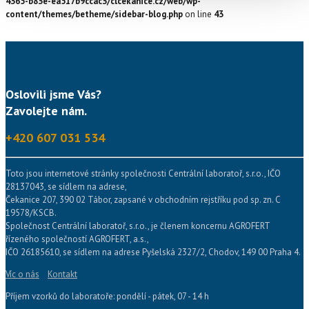
4365-b83e-ea517b9ccac3/clcekanice.cz/web/wp-
content/themes/betheme/sidebar-blog.php
on line
43
Oslovili jsme Vás?
Zavolejte nám.
+420 607 031 534
Toto jsou internetové stránky společnosti Centrální laboratoř, s.r.o., IČO
28137043, se sídlem na adrese,
Čekanice 207, 390 02 Tábor, zapsané v obchodním rejstříku pod sp. zn. C
19578/KSCB.
Společnost Centrální laboratoř, s.r.o., je členem koncernu AGROFERT
řízeného společností AGROFERT, a.s.,
IČO 26185610, se sídlem na adrese Pyšelská 2327/2, Chodov, 149 00 Praha 4.
Víc o nás
Kontakt
Příjem vzorků do laboratoře: pondělí - pátek, 07 - 14 h