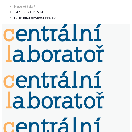
Máte otázky?
+420 607 031 534
lucie.pitalkova@afeed.cz